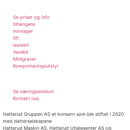
Se priser og info
tilhengere
minilager
lift
lastebil
Varebil
Minigraver
Komprimeringsutstyr
Se næringseindom
Kontakt oss
Hatterud Gruppen AS et konsern som ble stiftet i 2020
med datterselskapene
Hatterud Maskin AS, Hatterud Utleiesenter AS og